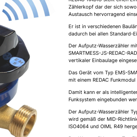
Zählerkopf dar der sich sowo
Austausch hervorragend einse
Er ist in verschiedenen Baul
dadurch bei allen Standard-E
Der Aufputz-Wasserzähler m
SMARTMESS-JS-REDAC-RADIO k
vertikaler Einbaulage einges
Das Gerät vom Typ EMS-SM
mit einem REDAC Funkmodul a
Damit kann er als intelligen
Funksystem eingebunden wer
Der Aufputz-Wasserzähler
wird gemäß der MID-Richtlin
ISO4064 und OIML R49 herges