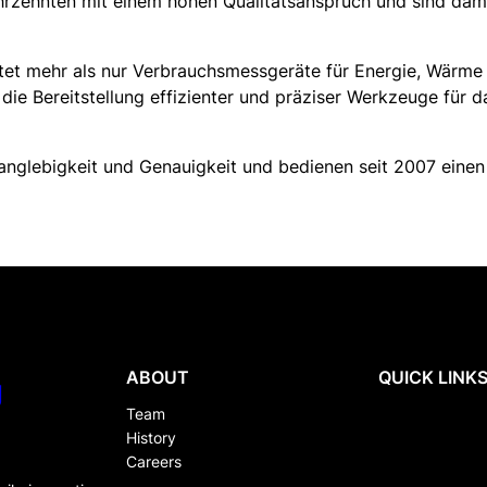
hrzehnten mit einem hohen Qualitätsanspruch und sind dami
etet mehr als nur Verbrauchsmessgeräte für Energie, Wärme
um die Bereitstellung effizienter und präziser Werkzeuge f
nglebigkeit und Genauigkeit und bedienen seit 2007 einen 
ABOUT
QUICK LINK
g
Team
History
Careers