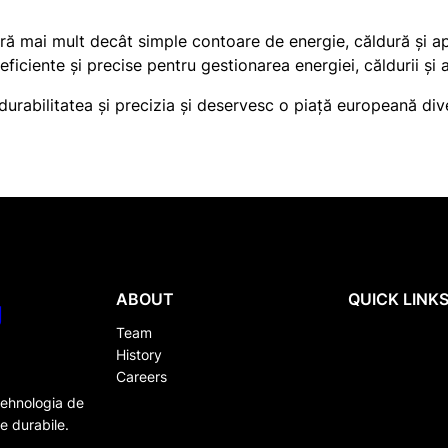
eră mai mult decât simple contoare de energie, căldură și 
 eficiente și precise pentru gestionarea energiei, căldurii și 
durabilitatea și precizia și deservesc o piață europeană div
ABOUT
QUICK LINK
g
Team
History
Careers
tehnologia de
e durabile.