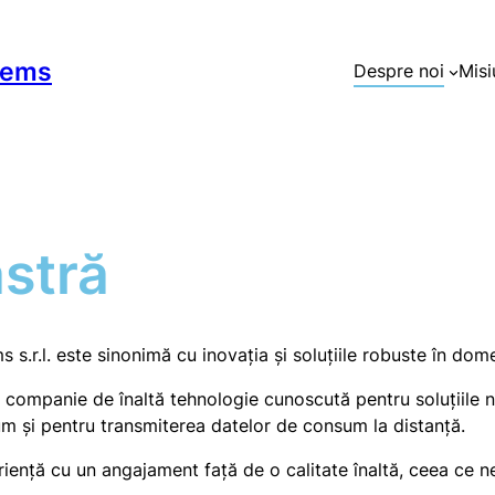
tems
Despre noi
Misi
stră
r.l. este sinonimă cu inovația și soluțiile robuste în domeni
companie de înaltă tehnologie cunoscută pentru soluțiile no
ecum și pentru transmiterea datelor de consum la distanță.
nță cu un angajament față de o calitate înaltă, ceea ce ne