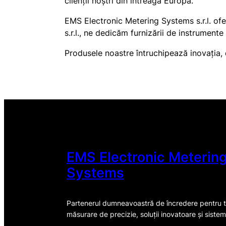
clienții noștri din întreaga Europă.
EMS Electronic Metering Systems s.r.l. of
s.r.l., ne dedicăm furnizării de instrumente
Produsele noastre întruchipează inovația, 
EMS Electronic Meterin
Systems
Partenerul dumneavoastră de încredere pentru 
măsurare de precizie, soluții inovatoare și sistem