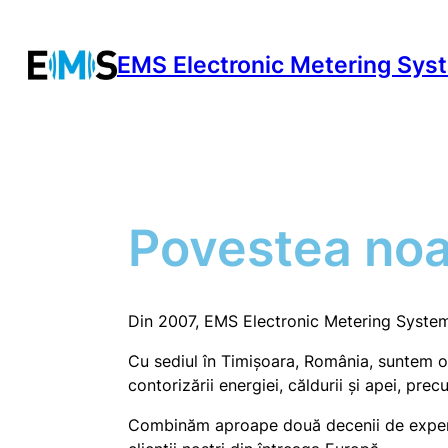
Sari
la
EMS Electronic Metering Sys
conținut
Povestea noa
Din 2007, EMS Electronic Metering Systems s.
Cu sediul în Timișoara, România, suntem o 
contorizării energiei, căldurii și apei, pr
Combinăm aproape două decenii de experie