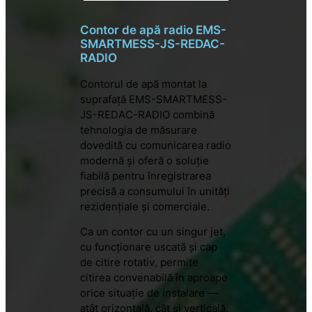
Contor de apă radio EMS-
SMARTMESS-JS-REDAC-
RADIO
Contorul de apă montat la
suprafață EMS-SMARTMESS-
JS-REDAC-RADIO combină
tehnologia de măsurare
dovedită cu comunicarea radio
modernă și oferă o soluție
fiabilă pentru înregistrarea
precisă a consumului în unități
rezidențiale și comerciale.
Ca un contor cu un singur jet,
cu funcționare uscată și cap
de citire rotativ, permite
citirea convenabilă în aproape
orice situație de instalare —
atât orizontală, cât și verticală.