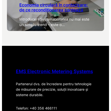
Economia circulară în contorizare:
de ce recondiționarea contează
IntroducereSustenabilitatea nu mai este
un simplu trend – este o…
EMS Electronic Metering Systems
Partenerul dvs. de încredere pentru tehnologie
de măsurare de precizie, soluții inovatoare și
sisteme durabile.
Telefon: +40 356 466111