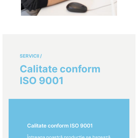
SERVICII /
Calitate conform
ISO 9001
Calitate conform ISO 9001
Întreaga noastră producție se bazează