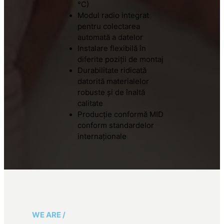
°C)
Modul radio integrat
pentru colectarea
automată a datelor
Instalare flexibilă în
diferite poziții de montaj
Durabilitate ridicată
datorită materialelor
robuste și de înaltă
calitate
Producție conformă MID
conform standardelor
internaționale
WE ARE /