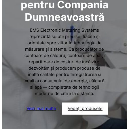
pentru Compania
Dumneavoastră
EMS Electronic Metering Systems
reprezintă soluții precise, fiabile și
orientate spre viitor în tehnologia de
măsurare și sisteme. Ca producător de
contoare de căldură, contoare de apă și
repartitoare de costuri de încălzire,
dezvoltăm și producem produse de
înaltă calitate pentru înregistrarea și
analiza consumului de energie, căldură
și apă — completate de tehnologii
moderne de citire la distanță.
Vezi mai multe
Vedeți produsele