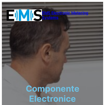
Sari
la
EMS Electronic Metering
conținut
Systems
Componente
Electronice