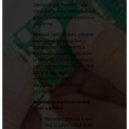
Designul său flexibil îl face
ideal atât pentru clădiri noi, cât
și pentru înlocuirea sistemelor
existente.
Modulul radio REDAC integrat
transformă contorul într-o
componentă inteligentă a
sistemelor moderne de citire
la distanță. Datele de consum
pot fi înregistrate eficient fără
citire la fața locului,
economisind timp și
simplificând semnificativ
procesele.
Avantajele dumneavoastră
dintr-o privire:
Măsurare precisă a apei
reci și calde (până la 90