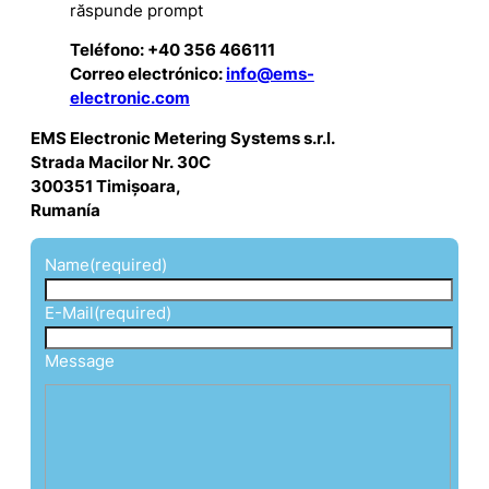
răspunde prompt
Teléfono: +40 356 466111
Correo electrónico:
info@ems-
electronic.com
EMS Electronic Metering Systems s.r.l.
Strada Macilor Nr. 30C
300351 Timișoara,
Rumanía
Name
(required)
E-Mail
(required)
Message