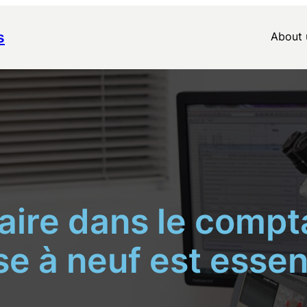
s
About 
aire dans le compta
e à neuf est essen